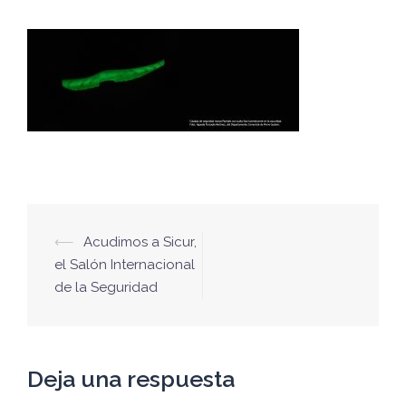
Navegación
⟵
Acudimos a Sicur,
de
el Salón Internacional
de la Seguridad
entradas
Deja una respuesta