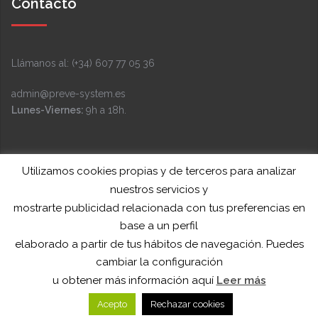
Contacto
Llámanos al: (+34) 607 77 05 36
admin@preve-system.es
Lunes-Viernes:
9h a 18h.
Facebook
Instagram
LinkedIn
YouTube
Twitter
Funciona gracias a WordPress
|
Tema:
Sydney
por
Utilizamos cookies propias y de terceros para analizar
nuestros servicios y
aThemes.
mostrarte publicidad relacionada con tus preferencias en