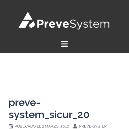
Saltar
al
contenido
preve-
system_sicur_20
PUBLICADO EL
2 MARZO, 2018
PREVE-SYSTEM