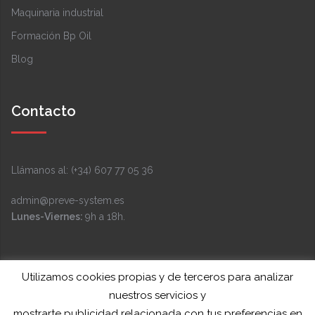
Maquinaria industrial
Formación Bp Oil
Blog
Contacto
Llámanos al: (+34) 607 77 05 36
admin@preve-system.es
Lunes-Viernes:
9h a 18h.
Facebook
Instagram
LinkedIn
YouTube
Twitter
Utilizamos cookies propias y de terceros para analizar
nuestros servicios y
mostrarte publicidad relacionada con tus preferencias en