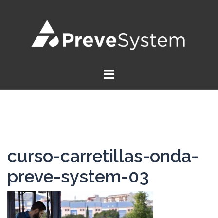
Saltar
al
contenido
curso-carretillas-onda-
preve-system-03