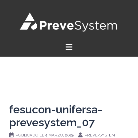
Saltar
al
contenido
fesucon-unifersa-
prevesystem_07
PUBLICADO EL
4 MARZO, 2025
PREVE-SYSTEM