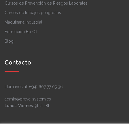
Cursos de Prevención de Riesgos Laborales
Cursos de trabajos peligrosos
Maquinaria industrial
Formación Bp Oil
Blog
Contacto
Llámanos al: (+34) 607 77 05 36
admin@preve-system.es
Lunes-Viernes:
9h a 18h.
Facebook
Instagram
LinkedIn
YouTube
Twitter