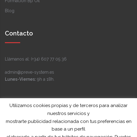
Formación Bp Oil
Blog
Contacto
Llámanos al: (+34) 607 77 05 36
admin@preve-system.es
Lunes-Viernes:
9h a 18h.
Facebook
Instagram
LinkedIn
YouTube
Twitter