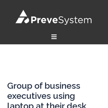
Saltar
al
contenido
Group of business
executives using
laptop at their desk