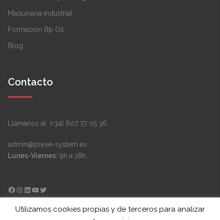
Maquinaria industrial
Formación Bp Oil
Blog
Contacto
Llámanos al: (+34) 607 77 05 36
admin@preve-system.es
Lunes-Viernes:
9h a 18h.
Facebook
Instagram
LinkedIn
YouTube
Twitter