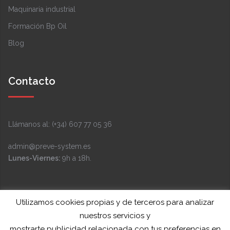
Maquinaria industrial
Formación Bp Oil
Blog
Contacto
Llámanos al: (+34) 607 77 05 36
admin@preve-system.es
Lunes-Viernes:
9h a 18h.
Facebook
Instagram
LinkedIn
YouTube
Twitter