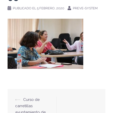
PUBLICADO EL
5 FEBRERO, 2020
PREVE-SYSTEM
Navegación
⟵
Curso de
de
carretillas
ayuntamiento de