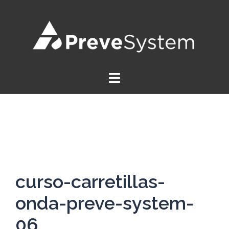
Saltar
al
contenido
curso-carretillas-
onda-preve-system-
06