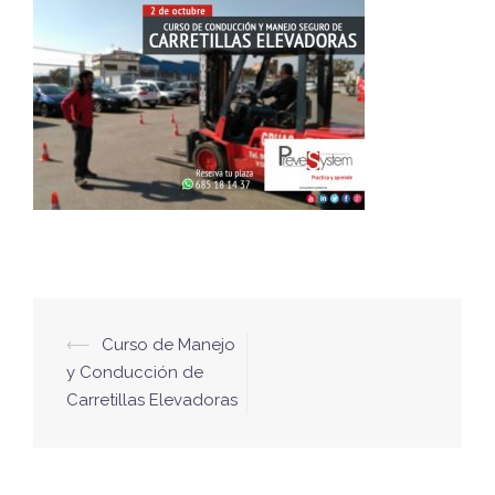
Navegación
⟵
Curso de Manejo
de
y Conducción de
Carretillas Elevadoras
entradas