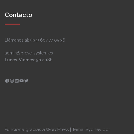
Contacto
Llámanos al: (+34) 607 77 05 36
admin@preve-system.es
Lunes-Viernes:
9h a 18h.
Facebook
Instagram
LinkedIn
YouTube
Twitter
Funciona gracias a WordPress
|
Tema:
Sydney
por