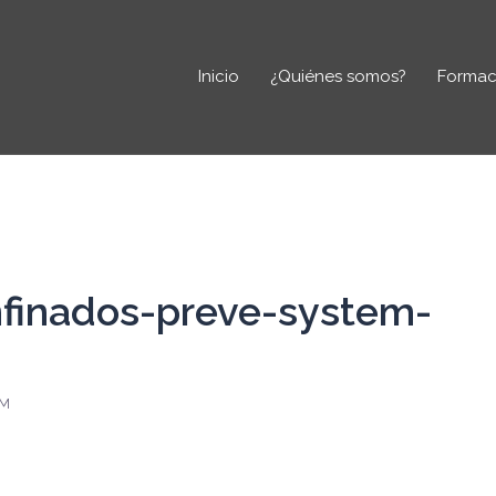
Inicio
¿Quiénes somos?
Formac
nfinados-preve-system-
EM