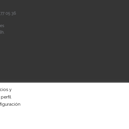
 77 05 36
es
8h.
cios y
perfil
figuración