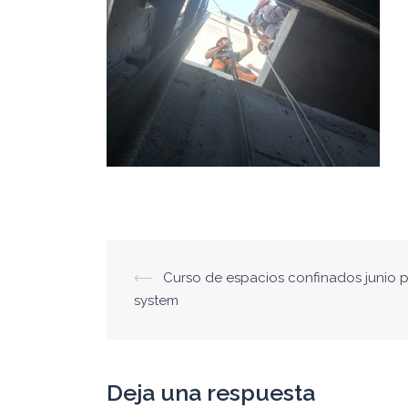
Navegación
⟵
Curso de espacios confinados junio 
de
system
entradas
Deja una respuesta