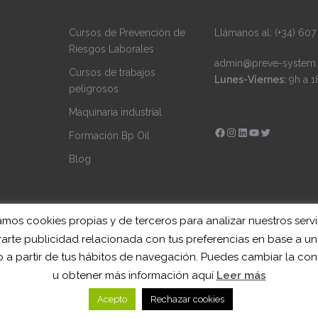
Cursos de Prevención de
Llámanos al: (+34) 607
Riesgos Laborales
admin@preve-system.
Cursos de trabajos
Lunes-Viernes:
9h a 1
peligrosos
Maquinaria industrial
Facebook
Instagram
LinkedIn
YouTube
Twitter
Formación Bp Oil
Blog
zamos cookies propias y de terceros para analizar nuestros servi
arte publicidad relacionada con tus preferencias en base a un 
 a partir de tus hábitos de navegación. Puedes cambiar la con
r aThemes.
u obtener más información aquí
Leer más
Acepto
Rechazar cookies