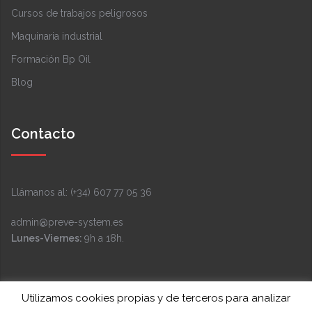
Cursos de trabajos peligrosos
Maquinaria industrial
Formación Bp Oil
Blog
Contacto
Llámanos al: (+34) 607 77 05 36
admin@preve-system.es
Lunes-Viernes:
9h a 18h.
Facebook
Instagram
LinkedIn
YouTube
Twitter