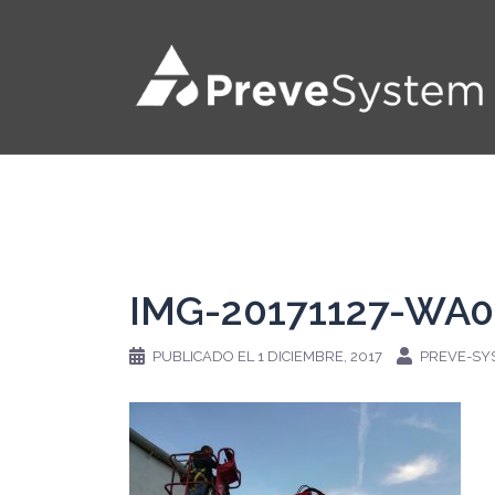
Saltar
al
contenido
IMG-20171127-WA0
PUBLICADO EL
1 DICIEMBRE, 2017
PREVE-SY