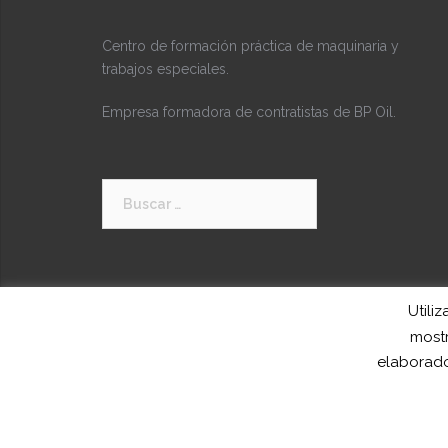
Centro de formación práctica de maquinaria y
trabajos especiales.
Empresa formadora de contratistas de BP Oil.
Buscar:
Utili
mostr
elaborado
Funciona gracias a WordPress
|
Tema:
Sydney
po