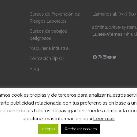
Cursos de Prevención de
Llámanos al: (+34) 607
Riesgos Laborales
admin@preve-system.
Cursos de trabajos
Lunes-Viernes:
9h a 1
peligrosos
Maquinaria industrial
Facebook
Instagram
LinkedIn
YouTube
Twitter
Formación Bp Oil
Blog
zamos cookies propias y de terceros para analizar nuestros servi
arte publicidad relacionada con tus preferencias en base a un 
 a partir de tus hábitos de navegación. Puedes cambiar la con
r aThemes.
u obtener más información aquí
Leer más
Acepto
Rechazar cookies