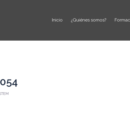
Inicio
¿Quiénes somos?
Formac
054
STEM