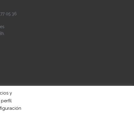
 77 05 36
es
8h.
cios y
perfil
figuración