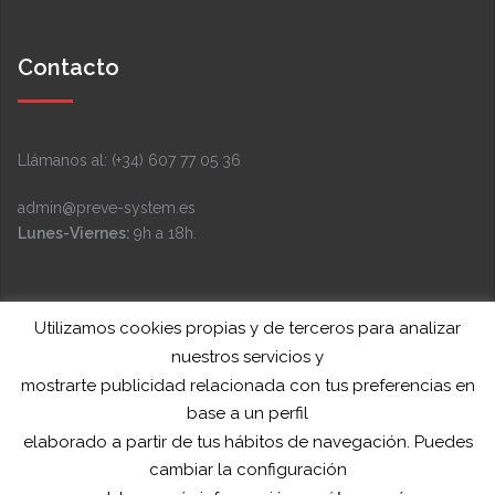
Contacto
Llámanos al: (+34) 607 77 05 36
admin@preve-system.es
Lunes-Viernes:
9h a 18h.
Facebook
Instagram
LinkedIn
YouTube
Twitter
Funciona gracias a WordPress
|
Tema:
Sydney
por