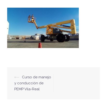
Navegación
⟵
Curso de manejo
de
y conducción de
PEMP Vila-Real
entradas