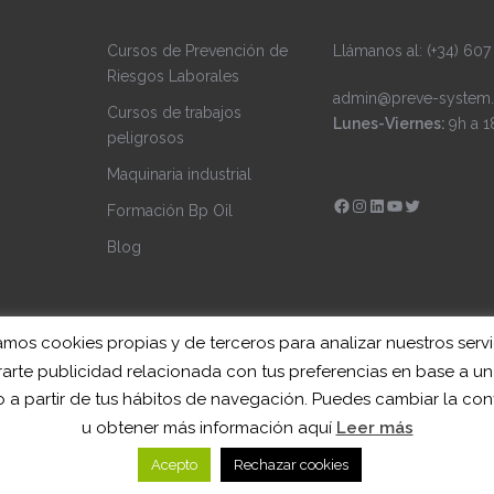
Cursos de Prevención de
Llámanos al: (+34) 607
Riesgos Laborales
admin@preve-system.
Cursos de trabajos
Lunes-Viernes:
9h a 1
peligrosos
Maquinaria industrial
Facebook
Instagram
LinkedIn
YouTube
Twitter
Formación Bp Oil
Blog
zamos cookies propias y de terceros para analizar nuestros servi
arte publicidad relacionada con tus preferencias en base a un 
 a partir de tus hábitos de navegación. Puedes cambiar la con
r aThemes.
u obtener más información aquí
Leer más
Acepto
Rechazar cookies