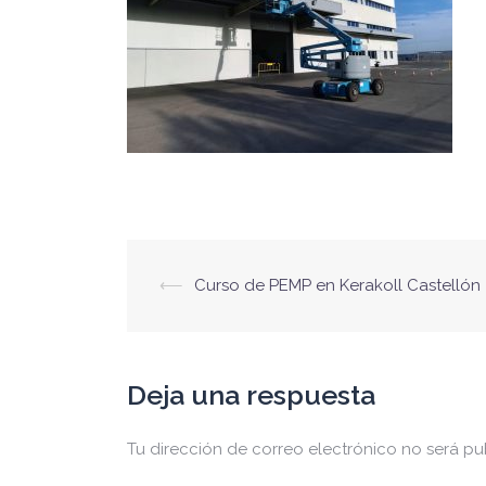
Navegación
⟵
Curso de PEMP en Kerakoll Castellón
de
entradas
Deja una respuesta
Tu dirección de correo electrónico no será pu