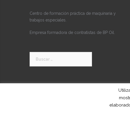
Centro de formación práctica de maquinaria y
trabajos especiales.
Empresa formadora de contratistas de BP Oil.
Buscar:
Utili
mostr
elaborado
Funciona gracias a WordPress
|
Tema:
Sydney
po