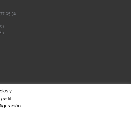
 77 05 36
es
8h.
cios y
perfil
figuración