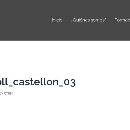
Inicio
¿Quiénes somos?
Formac
ll_castellon_03
SYSTEM