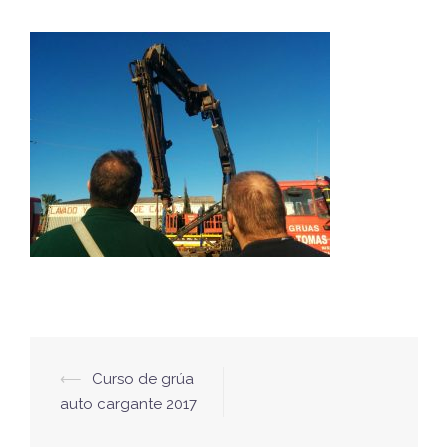
Navegación
⟵
Curso de grúa
de
auto cargante 2017
entradas