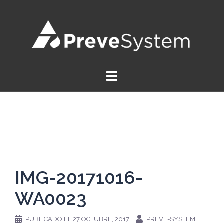
Saltar
al
contenido
IMG-20171016-
WA0023
PUBLICADO EL
27 OCTUBRE, 2017
PREVE-SYSTEM