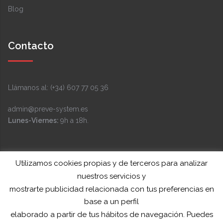
Blog
Contacto
Llámanos al: (+34) 607 77 05 36
admin@preve-system.es
Lunes-Viernes:
9h a 18h.
Facebook
Instagram
LinkedIn
YouTube
Twitter