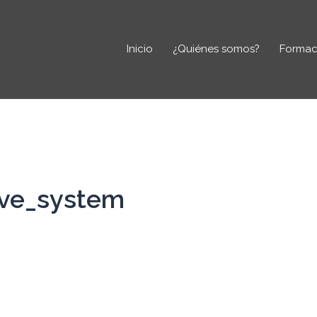
Inicio
¿Quiénes somos?
Formac
eve_system