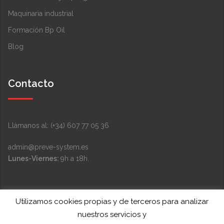
Maquinaria industrial
Formación Bp Oil
Blog
Contacto
Llámanos al: (+34) 607 77 05 36
admin@preve-system.es
Lunes-Viernes:
9h a 18h.
Facebook
Instagram
LinkedIn
YouTube
Twitter
Utilizamos cookies propias y de terceros para analizar
nuestros servicios y