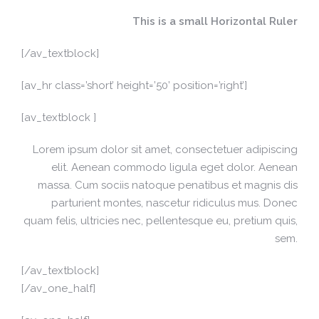
This is a small Horizontal Ruler
[/av_textblock]
[av_hr class=’short’ height=’50’ position=’right’]
[av_textblock ]
Lorem ipsum dolor sit amet, consectetuer adipiscing
elit. Aenean commodo ligula eget dolor. Aenean
massa. Cum sociis natoque penatibus et magnis dis
parturient montes, nascetur ridiculus mus. Donec
quam felis, ultricies nec, pellentesque eu, pretium quis,
sem.
[/av_textblock]
[/av_one_half]