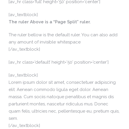
[av_hr class=’full’ height=’50’ position=’center’]
[av_textblock]
The ruler Above is a “Page Split” ruler.
The ruler bellow is the default ruler. You can also add
any amount of invisible whitespace
[/av_textblock]
[av_hr class=’default’ height=’50’ position=’center’]
[av_textblock]
Lorem ipsum dolor sit amet, consectetuer adipiscing
elit. Aenean commodo ligula eget dolor. Aenean
massa. Cum sociis natoque penatibus et magnis dis
parturient montes, nascetur ridiculus mus. Donec
quam felis, ultricies nec, pellentesque eu, pretium quis,
sem.
[/av_textblock]