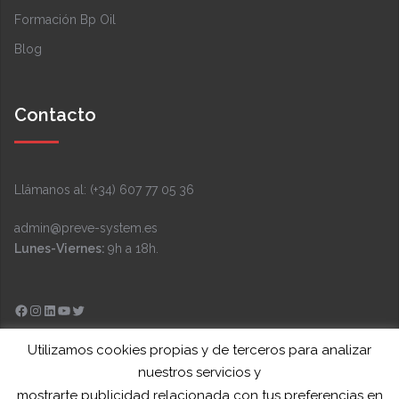
Formación Bp Oil
Blog
Contacto
Llámanos al: (+34) 607 77 05 36
admin@preve-system.es
Lunes-Viernes:
9h a 18h.
Facebook
Instagram
LinkedIn
YouTube
Twitter