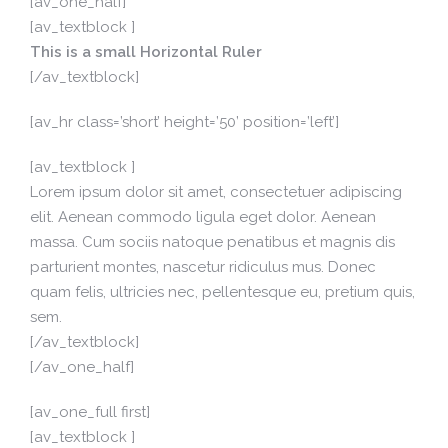
[av_one_half]
[av_textblock ]
This is a small Horizontal Ruler
[/av_textblock]
[av_hr class=’short’ height=’50’ position=’left’]
[av_textblock ]
Lorem ipsum dolor sit amet, consectetuer adipiscing
elit. Aenean commodo ligula eget dolor. Aenean
massa. Cum sociis natoque penatibus et magnis dis
parturient montes, nascetur ridiculus mus. Donec
quam felis, ultricies nec, pellentesque eu, pretium quis,
sem.
[/av_textblock]
[/av_one_half]
[av_one_full first]
[av_textblock ]