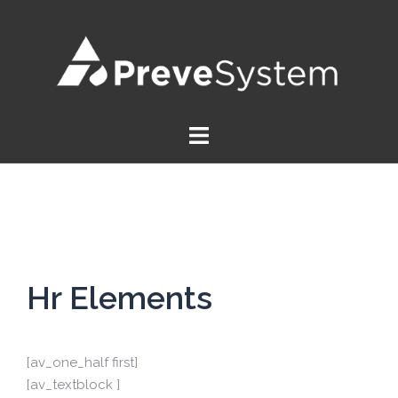
Saltar
al
contenido
Hr Elements
[av_one_half first]
[av_textblock ]