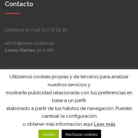
Contacto
Llámanos al: (+34) 607 77 05 36
admin@preve-system.es
Lunes-Viernes:
9h a 18h.
Facebook
Instagram
LinkedIn
YouTube
Twitter
Utilizamos cookies propias y de terceros para analizar
Funciona gracias a WordPress
|
Tema:
Sydney
por
nuestros servicios y
aThemes.
mostrarte publicidad relacionada con tus preferencias en