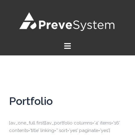
Saltar
al
contenido
Portfolio
[av_one_full first][av_portfolio columns=’4′ items=’16’
contents=’title’ linking=” sort=’yes’ paginate=’yes’]