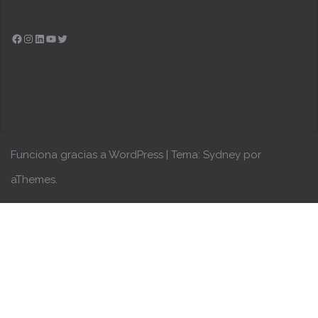
Facebook
Instagram
LinkedIn
YouTube
Twitter
Funciona gracias a WordPress
|
Tema:
Sydney
por
aThemes.