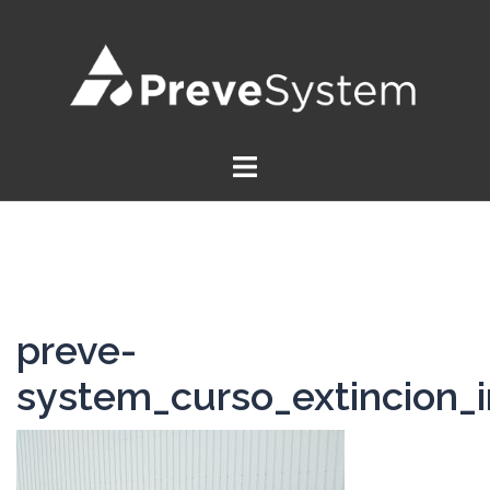
Saltar
al
contenido
preve-
system_curso_extincion_