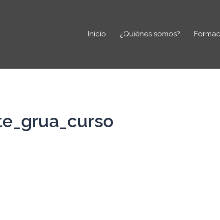
Inicio
¿Quiénes somos?
Formac
te_grua_curso