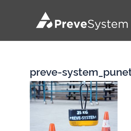
Saltar
al
contenido
preve-system_pune