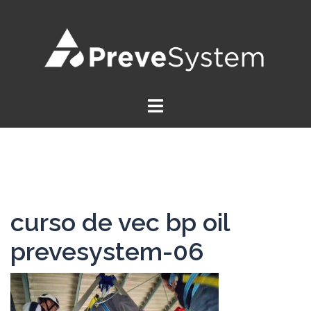
Saltar
al
contenido
curso de vec bp oil
prevesystem-06