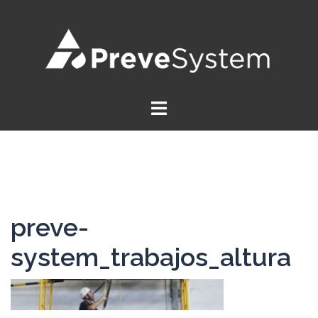
Saltar
al
contenido
preve-
system_trabajos_altura