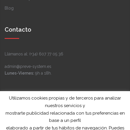
Blog
Contacto
Llámanos al: (+34) 607 77 05 36
admin@preve-system.es
Lunes-Viernes:
9h a 18h.
Facebook
Instagram
LinkedIn
YouTube
Twitter