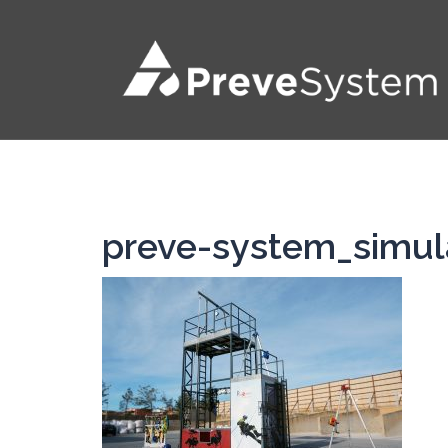
Saltar
al
contenido
preve-system_simul