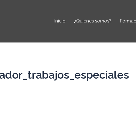
Inicio
¿Quiénes somos?
Formac
ador_trabajos_especiales