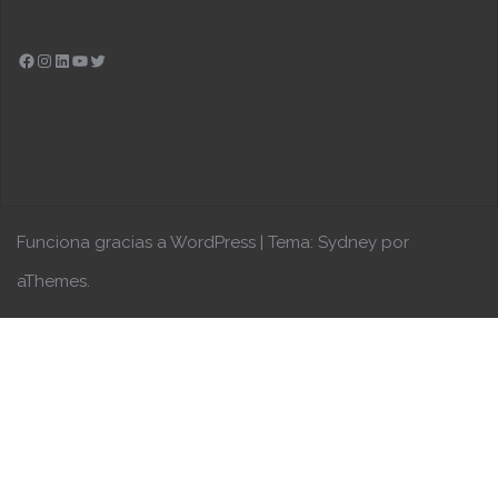
Facebook
Instagram
LinkedIn
YouTube
Twitter
Funciona gracias a WordPress
|
Tema:
Sydney
por
aThemes.