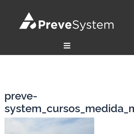
Saltar
al
contenido
preve-
system_cursos_medida_