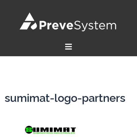
Saltar
al
contenido
sumimat-logo-partners