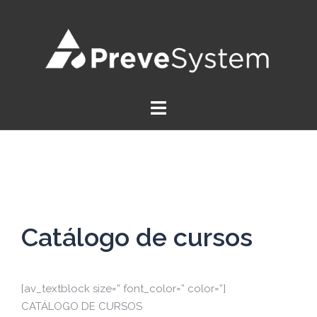
Saltar
al
contenido
Catálogo de cursos
[av_textblock size=” font_color=” color=”]
CATÁLOGO DE CURSOS