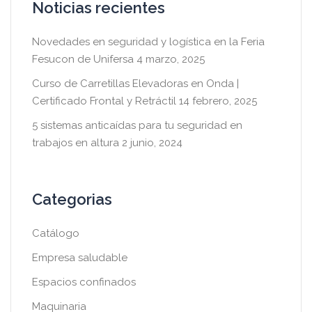
Noticias recientes
Novedades en seguridad y logística en la Feria
Fesucon de Unifersa
4 marzo, 2025
Curso de Carretillas Elevadoras en Onda |
Certificado Frontal y Retráctil
14 febrero, 2025
5 sistemas anticaídas para tu seguridad en
trabajos en altura
2 junio, 2024
Categorias
Catálogo
Empresa saludable
Espacios confinados
Maquinaria