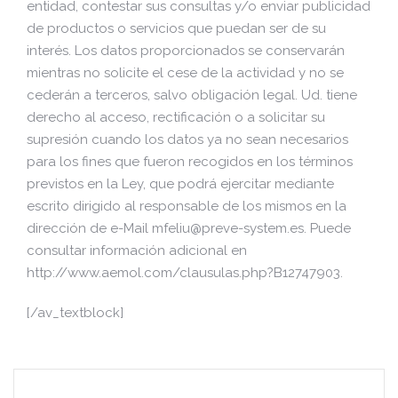
entidad, contestar sus consultas y/o enviar publicidad
de productos o servicios que puedan ser de su
interés. Los datos proporcionados se conservarán
mientras no solicite el cese de la actividad y no se
cederán a terceros, salvo obligación legal. Ud. tiene
derecho al acceso, rectificación o a solicitar su
supresión cuando los datos ya no sean necesarios
para los fines que fueron recogidos en los términos
previstos en la Ley, que podrá ejercitar mediante
escrito dirigido al responsable de los mismos en la
dirección de e-Mail mfeliu@preve-system.es. Puede
consultar información adicional en
http://www.aemol.com/clausulas.php?B12747903.
[/av_textblock]