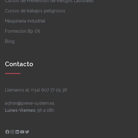
Cursos de Prevención de Riesgos Laborales
Cursos de trabajos peligrosos
Maquinaria industrial
Formación Bp Oil
Blog
Contacto
Llámanos al: (+34) 607 77 05 36
admin@preve-system.es
Lunes-Viernes:
9h a 18h.
Facebook
Instagram
LinkedIn
YouTube
Twitter