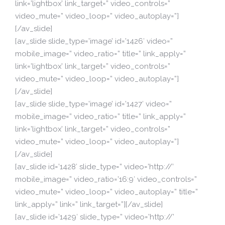
link=’lightbox’ link_target=” video_controls=”
video_mute=” video_loop=” video_autoplay=”]
[/av_slide]
[av_slide slide_type=’image’ id=’1426′ video=”
mobile_image=” video_ratio=” title=” link_apply=”
link=’lightbox’ link_target=” video_controls=”
video_mute=” video_loop=” video_autoplay=”]
[/av_slide]
[av_slide slide_type=’image’ id=’1427′ video=”
mobile_image=” video_ratio=” title=” link_apply=”
link=’lightbox’ link_target=” video_controls=”
video_mute=” video_loop=” video_autoplay=”]
[/av_slide]
[av_slide id=’1428′ slide_type=” video=’http://’
mobile_image=” video_ratio=’16:9′ video_controls=”
video_mute=” video_loop=” video_autoplay=” title=”
link_apply=” link=” link_target=”][/av_slide]
[av_slide id=’1429′ slide_type=” video=’http://’