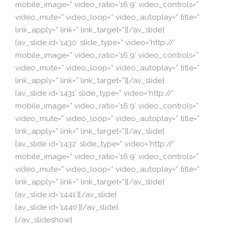
mobile_image=” video_ratio=’16:9′ video_controls=”
video_mute=” video_loop=” video_autoplay=” title=”
link_apply=” link=” link_target=”][/av_slide]
[av_slide id=’1430′ slide_type=” video=’http://’
mobile_image=” video_ratio=’16:9′ video_controls=”
video_mute=” video_loop=” video_autoplay=” title=”
link_apply=” link=” link_target=”][/av_slide]
[av_slide id=’1431′ slide_type=” video=’http://’
mobile_image=” video_ratio=’16:9′ video_controls=”
video_mute=” video_loop=” video_autoplay=” title=”
link_apply=” link=” link_target=”][/av_slide]
[av_slide id=’1432′ slide_type=” video=’http://’
mobile_image=” video_ratio=’16:9′ video_controls=”
video_mute=” video_loop=” video_autoplay=” title=”
link_apply=” link=” link_target=”][/av_slide]
[av_slide id=’1441′][/av_slide]
[av_slide id=’1440′][/av_slide]
[/av_slideshow]