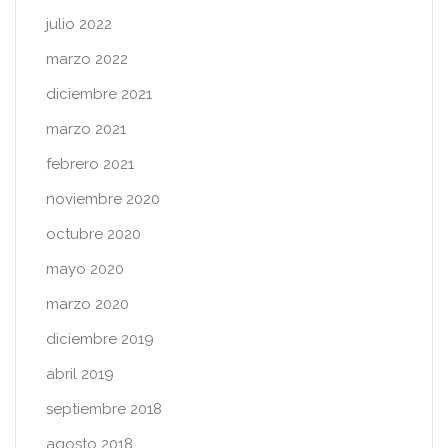
julio 2022
marzo 2022
diciembre 2021
marzo 2021
febrero 2021
noviembre 2020
octubre 2020
mayo 2020
marzo 2020
diciembre 2019
abril 2019
septiembre 2018
agosto 2018