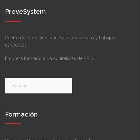
PreveSystem
Centro de formación práctica de maquinaria y trabajos
especiales.
Empresa formadora de contratistas de BP Oil.
Buscar:
Formación