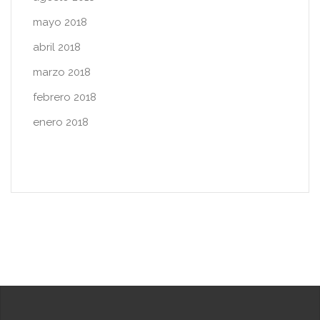
mayo 2018
abril 2018
marzo 2018
febrero 2018
enero 2018