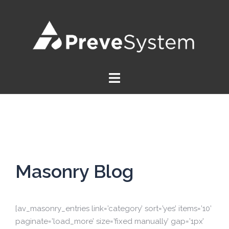
Saltar
al
contenido
Masonry Blog
[av_masonry_entries link=’category’ sort=’yes’ items=’10’
paginate=’load_more’ size=’fixed manually’ gap=’1px’