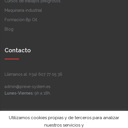
Cursos de trabajos peligrosos
Maquinaria industrial
Formación Bp Oil
Blog
Contacto
Llámanos al: (+34) 607 77 05 36
admin@preve-system.es
Lunes-Viernes:
9h a 18h.
Facebook
Instagram
LinkedIn
YouTube
Twitter
Utilizamos cookies propias y de terceros para analizar
nuestros servicios y