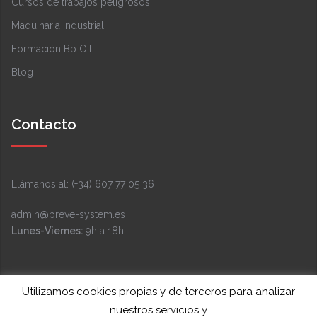
Cursos de trabajos peligrosos
Maquinaria industrial
Formación Bp Oil
Blog
Contacto
Llámanos al: (+34) 607 77 05 36
admin@preve-system.es
Lunes-Viernes:
9h a 18h.
Facebook
Instagram
LinkedIn
YouTube
Twitter
Utilizamos cookies propias y de terceros para analizar
nuestros servicios y