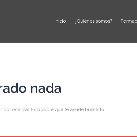
Inicio
¿Quiénes somos?
Formac
rado nada
do localizar. Es posible que te ayude buscarlo.