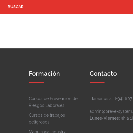
Formación
Contacto
Cursos de Prevención de
Llámanos al: (+34) 607
Riesgos Laborales
admin@preve-system.
Cursos de trabajos
Lunes-Viernes:
9h a 1
peligrosos
Maquinaria industrial