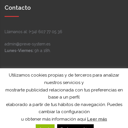
Contacto
Llámanos al: (+34) 607 77 05 36
admin@preve-system.es
Lunes-Viernes:
9h a 18h.
Facebook
Instagram
LinkedIn
YouTube
Twitter
Utilizamos cookies propias y de terceros para analizar
nuestros servicios y
mostrarte publicidad relacionada con tus preferencias en
base a un perfil
elaborado a partir de tus hábitos de navegación. Puedes
cambiar la configuración
Funciona gracias a WordPress
|
Tema:
Sydney
por
u obtener más información aquí
Leer más
aThemes.